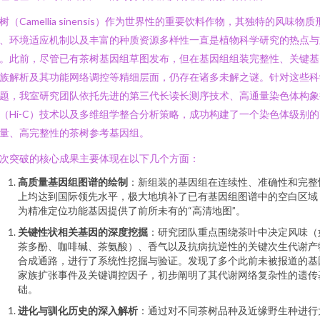
树（Camellia sinensis）作为世界性的重要饮料作物，其独特的风味物质
、环境适应机制以及丰富的种质资源多样性一直是植物科学研究的热点与
。此前，尽管已有茶树基因组草图发布，但在基因组组装完整性、关键基
族解析及其功能网络调控等精细层面，仍存在诸多未解之谜。针对这些科
题，我室研究团队依托先进的第三代长读长测序技术、高通量染色体构象
（Hi-C）技术以及多维组学整合分析策略，成功构建了一个染色体级别的
量、高完整性的茶树参考基因组。
次突破的核心成果主要体现在以下几个方面：
高质量基因组图谱的绘制
：新组装的基因组在连续性、准确性和完整
上均达到国际领先水平，极大地填补了已有基因组图谱中的空白区域
为精准定位功能基因提供了前所未有的“高清地图”。
关键性状相关基因的深度挖掘
：研究团队重点围绕茶叶中决定风味（
茶多酚、咖啡碱、茶氨酸）、香气以及抗病抗逆性的关键次生代谢产
合成通路，进行了系统性挖掘与验证。发现了多个此前未被报道的基
家族扩张事件及关键调控因子，初步阐明了其代谢网络复杂性的遗传
础。
进化与驯化历史的深入解析
：通过对不同茶树品种及近缘野生种进行