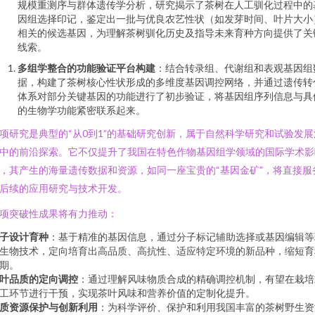
规模重测序与群体遗传学分析，研究揭示了茶树在人工驯化过程中的
因组选择印记，鉴定出一批与优良农艺性状（如发芽时间、叶片大小
相关的候选基因，为理解茶树驯化历史及指导未来育种方向提供了关
线索。
多组学整合的功能验证平台构建
：结合转录组、代谢组和表观基因组
据，构建了茶树核心性状形成的多维度基因调控网络，并通过遗传转
体系对部分关键基因的功能进行了初步验证，将基因组序列信息与具
的生物学功能紧密联系起来。
项研究是典型的“从0到1”的基础研究创新，属于自然科学研究和试验发展
中的前沿探索。它不仅提升了我国在特色作物基因组学领域的国际学术影
，其产生的海量遗传数据和资源，如同一座宝贵的“基因金矿”，将直接服
后续的应用研究与技术开发。
项突破性成果将有力推动：
子设计育种
：基于精准的基因信息，通过分子标记辅助选择或基因编辑等
生物技术，定向培育出高品质、高抗性、适应特定环境的新品种，缩短育
期。
叶品质的定向调控
：通过理解风味物质合成的精确调控机制，有望在栽培
工环节进行干预，实现茶叶风味和营养价值的定制化提升。
质资源保护与创新利用
：为科学评价、保护和利用我国丰富的茶树野生资