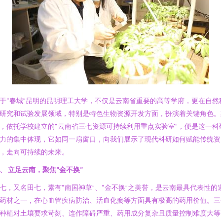
于“春城”昆明的昆明理工大学，不仅是云南省重要的高等学府，更在自然
研究和试验发展领域，特别是特色生物资源开发方面，扮演着关键角色。
，依托学校建立的“云南省三七资源可持续利用重点实验室”，便是这一科
力的集中体现，它如同一扇窗口，向我们展示了现代科研如何赋能传统资
，走向可持续的未来。
、 立足云南，聚焦“金不换”
七，又名田七，素有“南国神草”、“金不换”之美誉，是云南最具代表性的
药材之一，在心血管疾病防治、活血化瘀等方面具有极高的药用价值。三
种植对土壤要求苛刻、连作障碍严重、药用成分复杂且质量控制难度大等