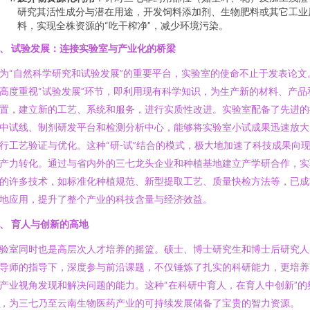
研究其活性成分与潜在用途，开发饲料添加剂、生物肥料或其它工业
料，实现全株资源的“吃干榨净”，减少环境污染。
、 试验发展：连接实验室与产业化的桥梁
为“自然科学研究和试验发展”的重要平台，实验室的使命不止于发表论文
高度重视“试验发展”环节，即利用现有科学知识，为生产新的材料、产品
置，建立新的工艺、系统和服务，进行实质性改进。实验室配备了先进的
中试线、制剂研发平台和检测分析中心，能够将实验室小试成果迅速放大
行工艺验证与优化。这种“研-试”结合的模式，极大地加速了科技成果向
产力转化。通过与省内外的三七龙头企业和种植基地建立产学研合作，实
的许多技术，如标准化种植规范、新型提取工艺、质量快检方法等，已成
地应用，提升了整个产业的科技含量与经济效益。
、 育人与创新的高地
验室同时也是高层次人才培养的摇篮。硕士、博士研究生和博士后研究人
导师的指导下，深度参与前沿课题，不仅锤炼了扎实的科研能力，更培养
产业视角发现和解决问题的能力。这种“在科研中育人，在育人中创新”的
，为三七乃至云南生物医药产业的可持续发展储备了宝贵的智力资源。