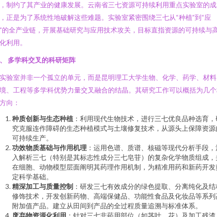
，制约了其产业的健康发展。云南省三七资源可持续利用重点实验室的成
，正是为了系统性地破解这些难题。实验室紧密围绕三七从“种植”到“应
”的全产业链，开展基础研究与应用技术攻关，目标直指资源的可持续与
化利用。
、 多学科交叉的科研矩阵
实验室并非一个孤立的单元，而是昆明理工大学生物、化学、药学、材料
境、工程等多学科优势力量交叉融合的结晶。其研究工作可以概括为几个
方向：
种质创新与生态种植
：利用现代生物技术，进行三七优良品种选育，
究克服连作障碍的生态种植模式与土壤修复技术，从源头上保障资源
可持续生产。
功效物质基础与作用机理
：运用色谱、质谱、核磁等现代分析手段，
入解析三七（特别是其标志性成分三七皂苷）的复杂化学物质组成，
在细胞、动物模型层面阐明其药理作用机制，为精准用药和新药开发
定科学基础。
精深加工与质量控制
：研发三七有效成分的绿色提取、分离纯化及结
修饰技术，开发创新药物、高端保健品、功能性食品及化妆品等系列
附加值产品。建立从田间到产品的全过程质量追溯与标准体系。
废弃物资源化利用
：针对三七非药用部位（如茎叶、花）及加工残渣